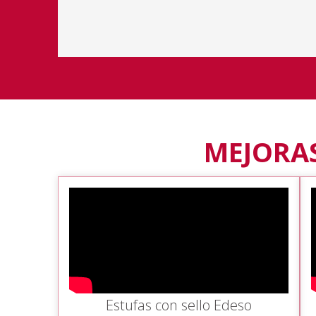
MEJORAS
Estufas con sello Edeso