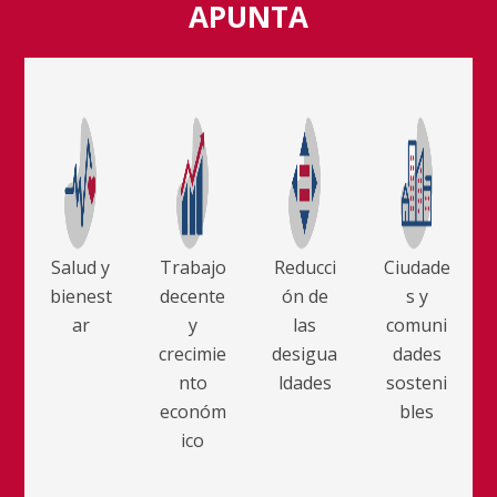
APUNTA
Salud y
Trabajo
Reducci
Ciudade
bienest
decente
ón de
s y
ar
y
las
comuni
crecimie
desigua
dades
nto
ldades
sosteni
económ
bles
ico