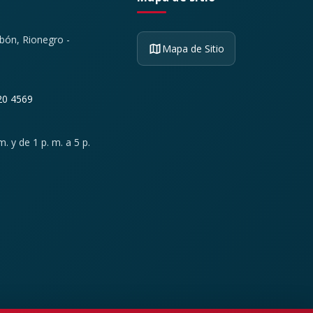
ibón, Rionegro -
Mapa de Sitio
20 4569
. y de 1 p. m. a 5 p.