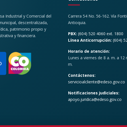
 Industrial y Comercial del
Carrera 54 No. 56-162. Vía Font
unicipal, descentralizada,
Antioquia.
ídica, patrimonio propio y
PBX:
(604) 520 4060 ext. 1800
rativa y financiera.
Línea Anticorrupción:
(604) 5
Horario de atención:
Lunes a viernes de 8 a. m. a 12 m
m.
Contáctenos:
servicioalcliente@edeso.gov.co
Notificaciones judiciales:
apoyo.juridica@edeso.gov.co