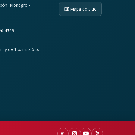
ibón, Rionegro -
Mapa de Sitio
20 4569
. y de 1 p. m. a 5 p.