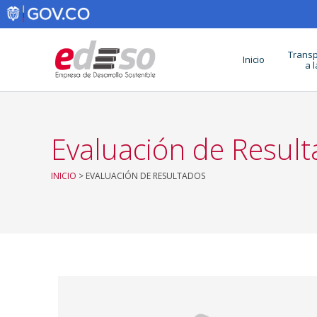
Ir
al
contenido
Transp
Inicio
a 
Evaluación de Resul
INICIO
> EVALUACIÓN DE RESULTADOS