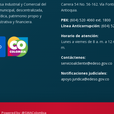
 Industrial y Comercial del
Carrera 54 No. 56-162. Vía Font
unicipal, descentralizada,
Antioquia.
ídica, patrimonio propio y
PBX:
(604) 520 4060 ext. 1800
rativa y financiera.
Línea Anticorrupción:
(604) 5
Horario de atención:
Lunes a viernes de 8 a. m. a 12 m
m.
Contáctenos:
servicioalcliente@edeso.gov.co
Notificaciones judiciales:
apoyo.juridica@edeso.gov.co
Powered by:
@SWAColombia