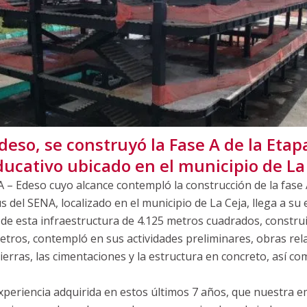
deso, se construyó la Fase A de la Etap
ucativo ubicado en el municipio de La
 – Edeso cuyo alcance contempló la construcción de la fase 
 del SENA, localizado en el municipio de La Ceja, llega a su e
 de esta infraestructura de 4.125 metros cuadrados, constr
etros, contempló en sus actividades preliminares, obras rel
erras, las cimentaciones y la estructura en concreto, así co
experiencia adquirida en estos últimos 7 años, que nuestra e