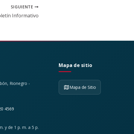
SIGUIENTE
letín Informativo
Mapa de sitio
ibón, Rionegro -
Mapa de Sitio
20 4569
. y de 1 p. m. a 5 p.