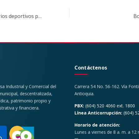
3 nuevos escenarios deportivos para el municipio de Rionegro
Bo
Contáctenos
 Industrial y Comercial del
Carrera 54 No. 56-162. Vía Font
unicipal, descentralizada,
Antioquia.
ídica, patrimonio propio y
PBX:
(604) 520 4060 ext. 1800
rativa y financiera.
Línea Anticorrupción:
(604) 5
Horario de atención:
Lunes a viernes de 8 a. m. a 12 m