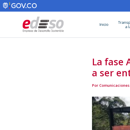
Ir
al
contenido
Transp
Inicio
a 
La fase 
a ser en
Por
Comunicaciones