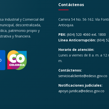
Contáctenos
 Industrial y Comercial del
Carrera 54 No. 56-162. Vía Font
unicipal, descentralizada,
Antioquia.
ídica, patrimonio propio y
PBX:
(604) 520 4060 ext. 1800
rativa y financiera.
Línea Anticorrupción:
(604) 5
Horario de atención:
Lunes a viernes de 8 a. m. a 12 m
m.
Contáctenos:
servicioalcliente@edeso.gov.co
Notificaciones judiciales:
apoyo.juridica@edeso.gov.co