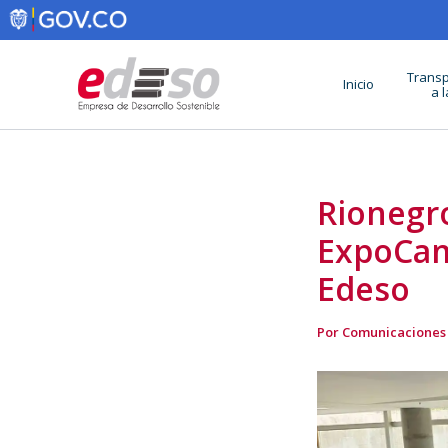
Ir
al
contenido
Transp
Inicio
a 
Rionegro
ExpoCama
Edeso
Por
Comunicaciones