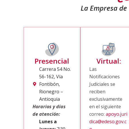
La Empresa de D
Presencial
Virtual:
Carrera 54 No.
Las
56-162, Vía
Notificaciones
Fontibón,
Judiciales se
Rionegro –
reciben
Antioquia
exclusivamente
Horarios y días
en el siguiente
de atención:
correo:
apoyo.juri
Lunes a
dica@edeso.gov.c
jueves:
7:30
o