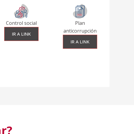
Control social
Plan
anticorrupción
IR A LINK
IR A LINK
r?