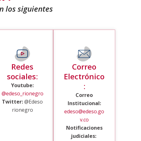
n los siguientes
Redes
Correo
sociales:
Electrónico
:
Youtube:
@edeso_rionegro
Correo
Twitter:
@Edeso
Institucional:
rionegro
edeso@edeso.go
v.co
Notificaciones
judiciales: