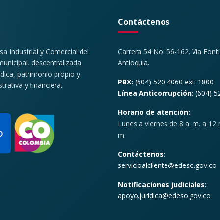
Contáctenos
 Industrial y Comercial del
Carrera 54 No. 56-162. Vía Font
unicipal, descentralizada,
Antioquia.
ídica, patrimonio propio y
PBX:
(604) 520 4060 ext. 1800
rativa y financiera.
Línea Anticorrupción:
(604) 5
Horario de atención:
Lunes a viernes de 8 a. m. a 12 m
m.
Contáctenos:
servicioalcliente@edeso.gov.co
Notificaciones judiciales:
apoyo.juridica@edeso.gov.co