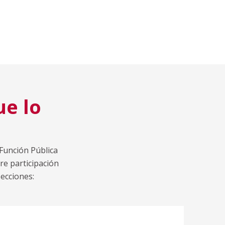
ue lo
 Función Pública
re participación
secciones: