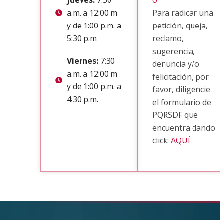
a.m. a 12:00 m
Para radicar una
y de 1:00 p.m. a
petición, queja,
5:30 p.m
reclamo,
sugerencia,
Viernes:
7:30
denuncia y/o
a.m. a 12:00 m
felicitación, por
y de 1:00 p.m. a
favor, diligencie
4:30 p.m.
el formulario de
PQRSDF que
encuentra dando
click:
AQUÍ