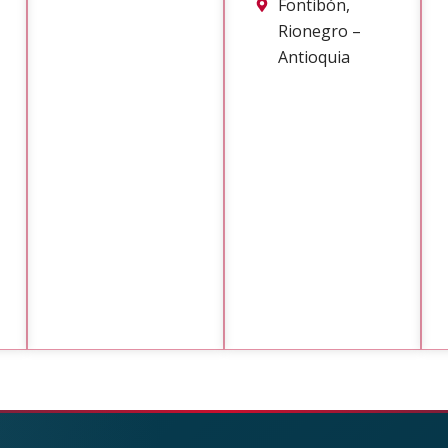
Fontibón,
Rionegro –
Antioquia