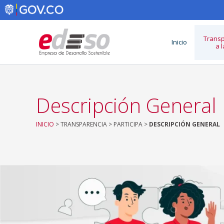
Ir
al
contenido
Transp
Inicio
a 
Descripción General
INICIO
> TRANSPARENCIA > PARTICIPA >
DESCRIPCIÓN GENERAL